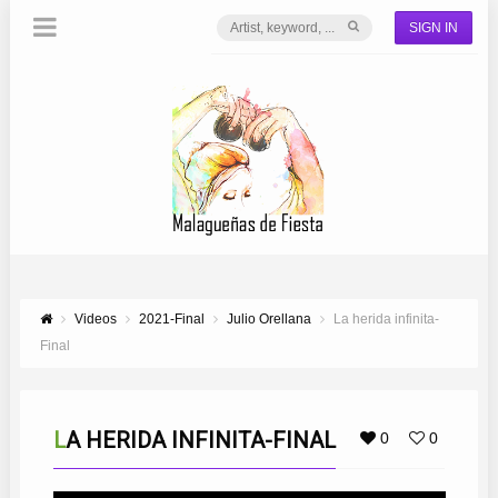
SIGN IN
Videos
2021-Final
Julio Orellana
La herida infinita-
Final
LA HERIDA INFINITA-FINAL
0
0