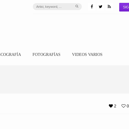
SIG
SCOGRAFÍA
FOTOGRAFÍAS
VIDEOS VARIOS
2
0