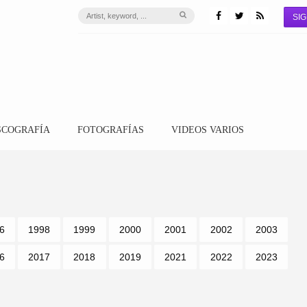
SIG
SCOGRAFÍA
FOTOGRAFÍAS
VIDEOS VARIOS
6
1998
1999
2000
2001
2002
2003
6
2017
2018
2019
2021
2022
2023