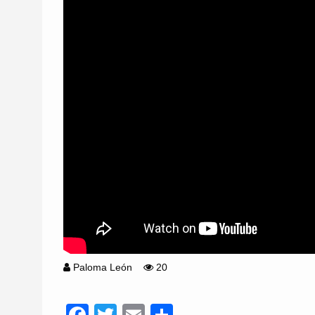
Paloma León
20
Facebook
Twitter
Email
Compartir