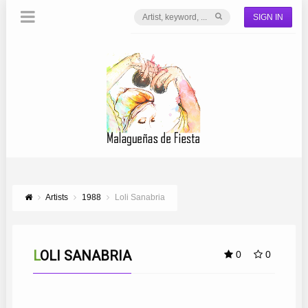
SIGN IN
Artists
1988
Loli Sanabria
LOLI SANABRIA
0
0