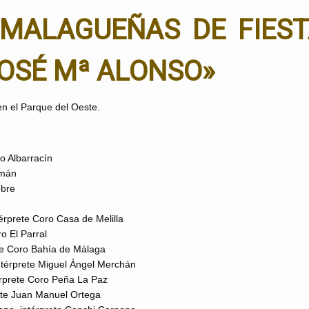
MALAGUEÑAS DE FIES
OSÉ Mª ALONSO»
en el Parque del Oeste.
o Albarracín
omán
obre
érprete Coro Casa de Melilla
o El Parral
ete Coro Bahía de Málaga
ntérprete Miguel Ángel Merchán
érprete Coro Peña La Paz
rete Juan Manuel Ortega