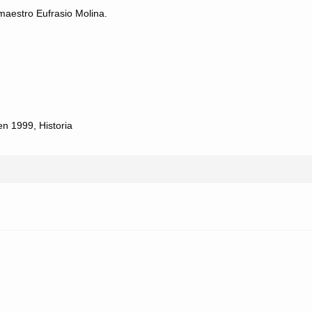
 maestro Eufrasio Molina.
en 1999
,
Historia
XXXV CERTAMEN DE MALAGUEÑAS DE FIESTA 2019