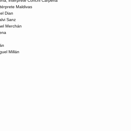
pena, intérprete Conchi Carpena
ntérprete Maldivas
kel Dian
alvi Sanz
fael Merchán
rena
mán
guel Millán