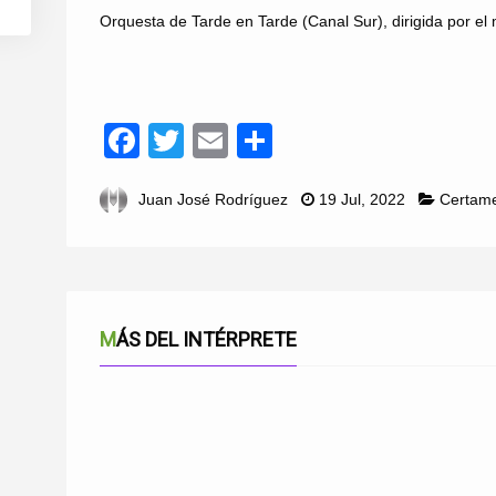
Orquesta de Tarde en Tarde (Canal Sur), dirigida por el
FOTOGRAFÍAS 1999
Facebook
Twitter
Email
Compartir
Juan José Rodríguez
19 Jul, 2022
Certam
MÁS DEL INTÉRPRETE
FOTOGRAFÍAS SEMIFINAL CERTAMEN MALAGUEÑAS DE FIESTA 2021