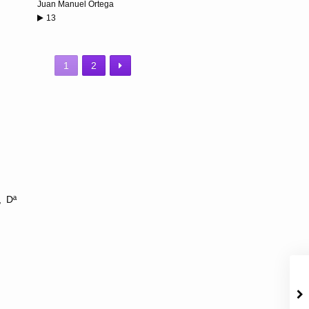
Juan Manuel Ortega
13
1
2
, Dª