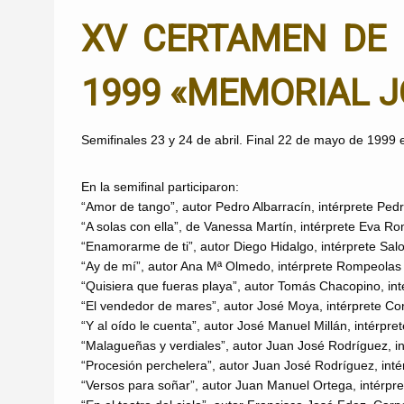
XV CERTAMEN DE 
1999 «MEMORIAL J
Semifinales 23 y 24 de abril. Final 22 de mayo de 1999 
En la semifinal participaron:
“Amor de tango”, autor Pedro Albarracín, intérprete Pedr
“A solas con ella”, de Vanessa Martín, intérprete Eva R
“Enamorarme de ti”, autor Diego Hidalgo, intérprete Sal
“Ay de mí”, autor Ana Mª Olmedo, intérprete Rompeolas
“Quisiera que fueras playa”, autor Tomás Chacopino, int
“El vendedor de mares”, autor José Moya, intérprete Cor
“Y al oído le cuenta”, autor José Manuel Millán, intérpr
“Malagueñas y verdiales”, autor Juan José Rodríguez, i
“Procesión perchelera”, autor Juan José Rodríguez, int
“Versos para soñar”, autor Juan Manuel Ortega, intérp