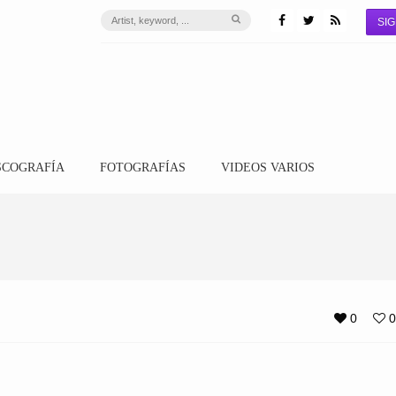
SIG
SCOGRAFÍA
FOTOGRAFÍAS
VIDEOS VARIOS
0
0