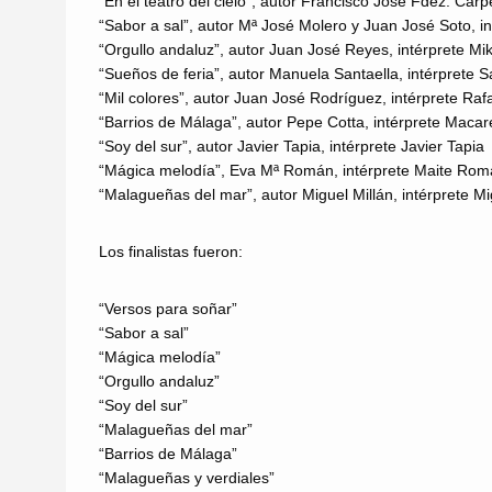
“En el teatro del cielo”, autor Francisco José Fdez. Car
“Sabor a sal”, autor Mª José Molero y Juan José Soto, i
“Orgullo andaluz”, autor Juan José Reyes, intérprete Mi
“Sueños de feria”, autor Manuela Santaella, intérprete S
“Mil colores”, autor Juan José Rodríguez, intérprete Ra
“Barrios de Málaga”, autor Pepe Cotta, intérprete Maca
“Soy del sur”, autor Javier Tapia, intérprete Javier Tapia
“Mágica melodía”, Eva Mª Román, intérprete Maite Ro
“Malagueñas del mar”, autor Miguel Millán, intérprete Mi
Los finalistas fueron:
“Versos para soñar”
“Sabor a sal”
“Mágica melodía”
“Orgullo andaluz”
“Soy del sur”
“Malagueñas del mar”
“Barrios de Málaga”
“Malagueñas y verdiales”