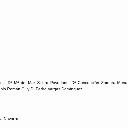
rez, Dª Mª del Mar Sillero Povedano, Dª Concepción Zamora Mena
tonio Román Gil y D. Pedro Vargas Domínguez.
na Navarro.