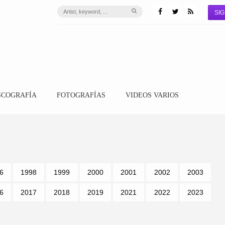
SIG
SCOGRAFÍA
FOTOGRAFÍAS
VIDEOS VARIOS
6
1998
1999
2000
2001
2002
2003
6
2017
2018
2019
2021
2022
2023