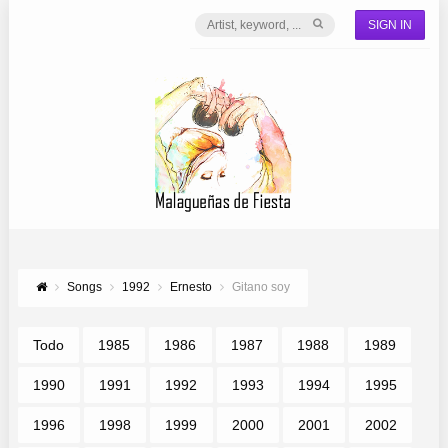
SIGN IN
Songs
1992
Ernesto
Gitano soy
Todo
1985
1986
1987
1988
1989
1990
1991
1992
1993
1994
1995
1996
1998
1999
2000
2001
2002