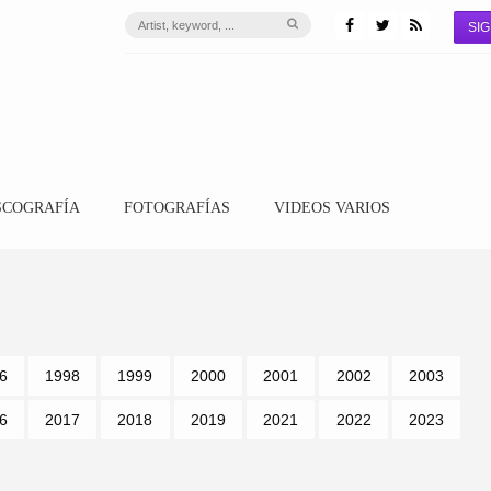
SIG
SCOGRAFÍA
FOTOGRAFÍAS
VIDEOS VARIOS
6
1998
1999
2000
2001
2002
2003
6
2017
2018
2019
2021
2022
2023