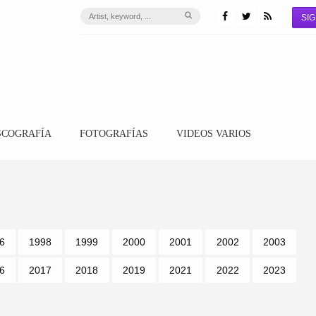
SIG
SCOGRAFÍA
FOTOGRAFÍAS
VIDEOS VARIOS
6
1998
1999
2000
2001
2002
2003
6
2017
2018
2019
2021
2022
2023