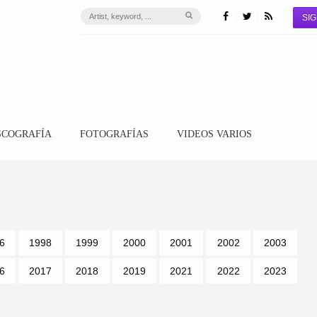
SIG
SCOGRAFÍA
FOTOGRAFÍAS
VIDEOS VARIOS
6
1998
1999
2000
2001
2002
2003
6
2017
2018
2019
2021
2022
2023