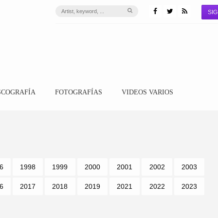
SIG
SCOGRAFÍA
FOTOGRAFÍAS
VIDEOS VARIOS
6
1998
1999
2000
2001
2002
2003
6
2017
2018
2019
2021
2022
2023