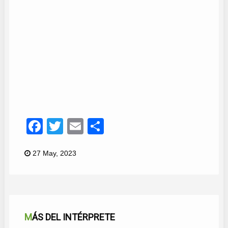
Rebalaje
13
Facebook
Twitter
Email
Compartir
27 May, 2023
MÁS DEL INTÉRPRETE
CUÉNTAME COSAS BONITAS
DICEN DE LA AMISTAD