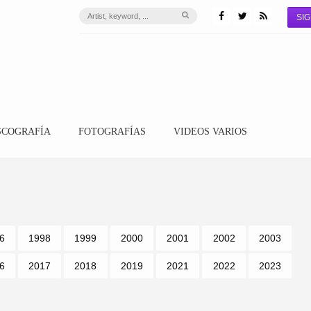
SIG
SCOGRAFÍA
FOTOGRAFÍAS
VIDEOS VARIOS
6
1998
1999
2000
2001
2002
2003
6
2017
2018
2019
2021
2022
2023