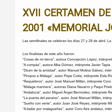
XVII CERTAMEN D
2001 «MEMORIAL J
Las semifinales se celebran los días 27 y 28 de abril. L
Los finalistas de este año fueron:
“Cosas de mi tierra”, autora Concepción López, intérpre
“A compás”, autora Alba Gómez, intérprete Javier Tapia
“Dicen de la amistad”, autor Manuel Molina Gálvez, inté
“Piropos a Málaga”, autor Pepe Cotta, intérprete Esla Rí
“Requiebros”, autor José Manuel Millán, intérprete Cor
“Málaga marinera”, autoras Diana Navarro y Paqui Prieto
“Andalucía”, autor Miguel Ángel Bermúdez, intérprete Re
“La puerta del paraíso”, autor José Manuel Millán, intérp
“Sueño con verte”, autor Juan José Reyes, intérprete Mi
“A bailar por malagueñas”, autor Coro Aire andaluz, inté