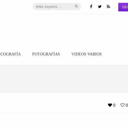
SIG
SCOGRAFÍA
FOTOGRAFÍAS
VIDEOS VARIOS
0
0