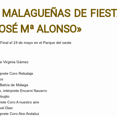
E MALAGUEÑAS DE FIES
OSÉ Mª ALONSO»
a Final el 19 de mayo en el Parque del oeste.
te Virginia Gámez
rprete Coro Rebalaje
os
o Bahía de Málaga
, intérprete Encarni Navarro
bujito
rete Coro A nuestro aire
kel Dian
rprete Coro Aire Andaluz