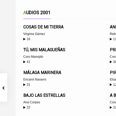
AUDIOS 2001
COSAS DE MI TIERRA
AN
Virginia Gámez
Reb
16
1
TÚ, MIS MALAGUEÑAS
PR
Coro Manojito
Coro
41
3
MÁLAGA MARINERA
PI
Encarni Navarro
Elsa
31
1
BAJO LAS ESTRELLAS
A 
Ana Corpas
Coro
22
2