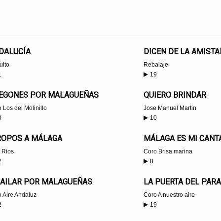
DALUCÍA
DICEN DE LA AMISTA
uito
Rebalaje
1
19
EGONES POR MALAGUEÑAS
QUIERO BRINDAR
 Los del Molinillo
Jose Manuel Martin
0
10
ROPOS A MÁLAGA
MÁLAGA ES MI CANT
 Rios
Coro Brisa marina
2
8
BAILAR POR MALAGUEÑAS
LA PUERTA DEL PARA
 Aire Andaluz
Coro A nuestro aire
2
19