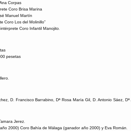
e Ana Corpas
prete Coro Brisa Marina
José Manuel Martín
 Coro Los del Molinillo”
ntérprete Coro Infantil Manojito.
tas
000 pesetas
lero.
hez, D. Francisco Barrabino, Dª Rosa María Gil, D. Antonio Sáez, Dª
 Tamara Jerez.
ra año 2000) Coro Bahía de Málaga (ganador año 2000) y Eva Román.