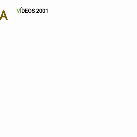
VÍDEOS 2001
TA
TÚ, MIS MALAGUEÑAS
A COMPÁS
MÁLAGA MARINERA